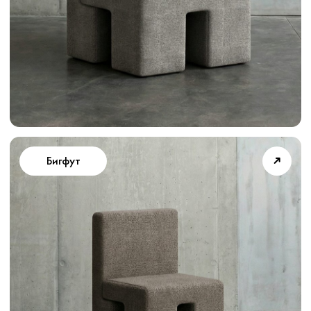
➜
На заказ
➜
Аленький 45