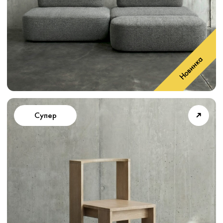
➜
Супер
➜
Вжик