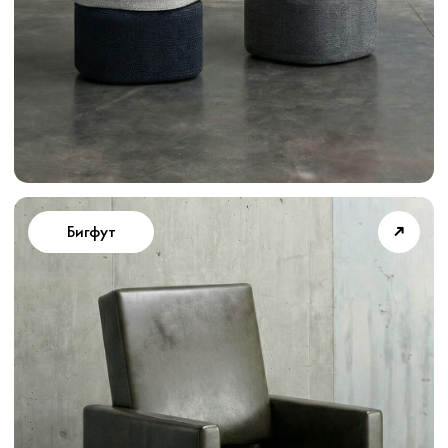
➜
Родченко МАХ
Новинка
➜
Родченко