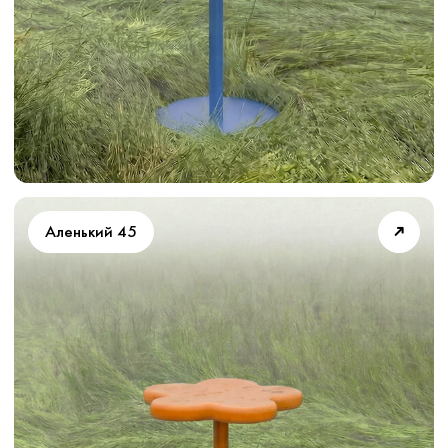
Pinterest
info@hegaism.ru
+7 993 907 30 33
Срок производства
Гарантия
Доставка
Эксплуатация
Оплата
Сотрудничество
Материалы
Оформление заказа
Упаковка
Заказать обратный звонок