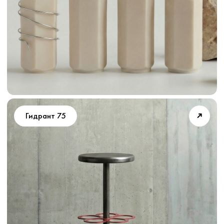
➜
Бигфут