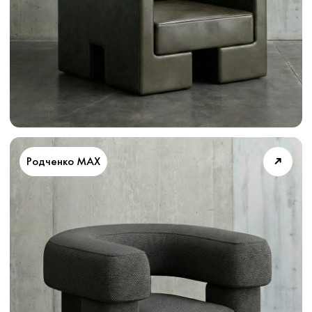
Новинка
➜
Бита