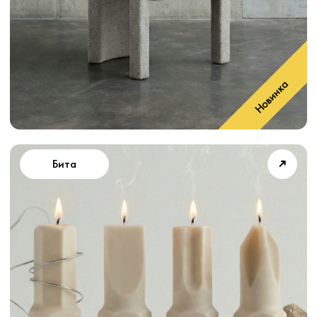
➜
Гидрант 60
➜
Блик