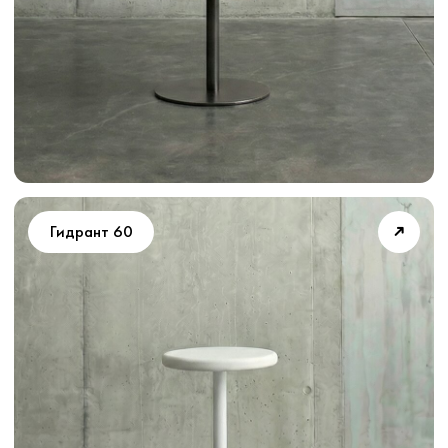
➜
Бигфут
➜
Аленький 60