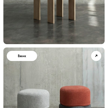
➜
Бигфут